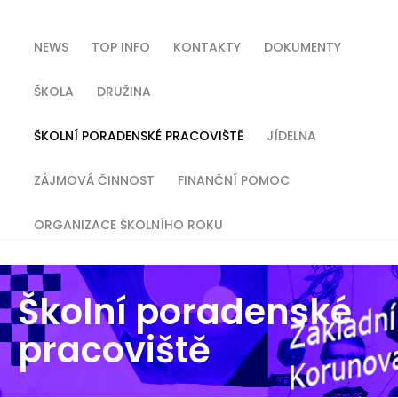
NEWS
TOP INFO
KONTAKTY
DOKUMENTY
ŠKOLA
DRUŽINA
ŠKOLNÍ PORADENSKÉ PRACOVIŠTĚ
JÍDELNA
ZÁJMOVÁ ČINNOST
FINANČNÍ POMOC
ORGANIZACE ŠKOLNÍHO ROKU
Školní poradenské
pracoviště