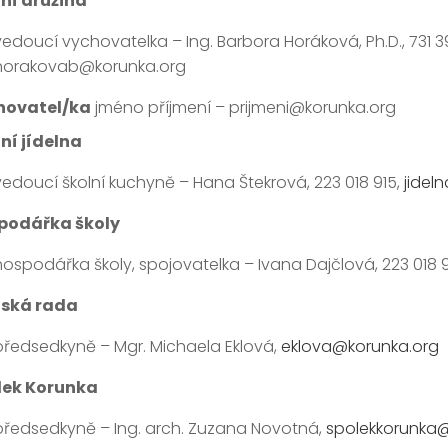
ní družina
vedoucí vychovatelka – Ing. Barbora Horáková, Ph.D., 731 3
horakovab@korunka.org
hovatel/ka
jméno příjmení – prijmeni@korunka.org
ní jídelna
vedoucí školní kuchyně – Hana Štekrová, 223 018 915,
jidel
podářka školy
hospodářka školy, spojovatelka – Ivana Dajčlová, 223 018 9
lská rada
předsedkyně – Mgr. Michaela Eklová,
eklova@korunka.org
lek Korunka
předsedkyně – Ing. arch. Zuzana Novotná,
spolekkorunka