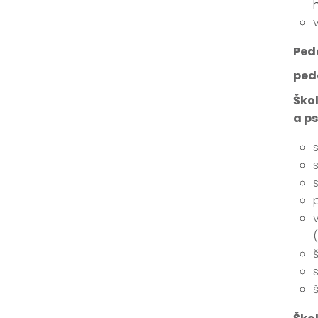
Ped
ped
Škol
a p
(