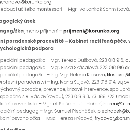
heranova@korunka.org
vedoucí učitelka montessori – Mgr. Iva Lankaš Schmittová
agogický úsek
agog/žka
jméno příjmení
–
prijmeni@korunka.org
ní poradenské pracoviště – Kabinet rozšířená péče, 
sychologická podpora
speciální pedagožka – Mgr. Tereza Dušková, 223 018 916,
d
speciální pedagožka – Mgr. Eliška Skácalová, 223 018 916
s
speciální pedagožka – Ing. Mgr. Helena Klasová,
klasova@k
profesní poradenství – Ing. Ivana Sujová, 223 018 914,
sujo
výchovný poradce, prevence, krizové intervence, spolup
společně s R. Václavíkovou), 223 018 913, 731 189 723 (mobil
školní preventista – Mgr. et Bc. Vendula Hoření,
horeni@kor
sociální pedagog – Mgr. Samuel Plecháček,
plechacek@ko
školní psycholožka – MSc. Tereza Frýdová,
frydova@korun