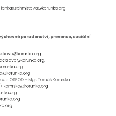
,
lankas.schmittova@korunka.org
výchovné poradenství, prevence, sociální
uskova@korunka.org
kacalova@korunka.org
,
orunka.org
va@korunka.org
ráce s OSPOD – Mgr. Tomáš Komrska
),
komrska@korunka.org
unka.org
runka.org
ka.org