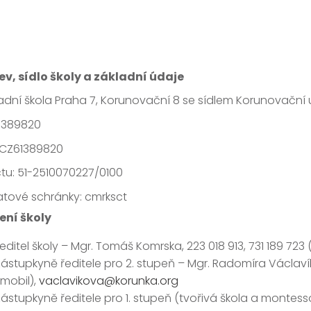
v, sídlo školy a základní údaje
adní škola Praha 7, Korunovační 8 se sídlem Korunovační u
61389820
 CZ61389820
čtu: 51-2510070227/0100
atové schránky: cmrksct
ení školy
editel školy – Mgr. Tomáš Komrska, 223 018 913, 731 189 723 
zástupkyně ředitele pro 2. stupeň – Mgr. Radomíra Václavíko
(mobil),
vaclavikova@korunka.org
zástupkyně ředitele pro 1. stupeň (tvořivá škola a montes