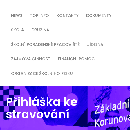
NEWS
TOP INFO
KONTAKTY
DOKUMENTY
ŠKOLA
DRUŽINA
ŠKOLNÍ PORADENSKÉ PRACOVIŠTĚ
JÍDELNA
ZÁJMOVÁ ČINNOST
FINANČNÍ POMOC
ORGANIZACE ŠKOLNÍHO ROKU
Přihláška ke
stravování