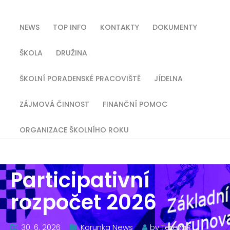
NEWS
TOP INFO
KONTAKTY
DOKUMENTY
ŠKOLA
DRUŽINA
ŠKOLNÍ PORADENSKÉ PRACOVIŠTĚ
JÍDELNA
ZÁJMOVÁ ČINNOST
FINANČNÍ POMOC
ORGANIZACE ŠKOLNÍHO ROKU
Participativní
rozpočet 2026
30. 6. 2026
Korunka News
by
TerezaR