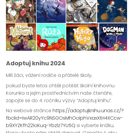
Adoptuj knihu 2024
Milí žáci, vážení rodiče a přátelé školy,
pokud byste letos chtěli potěšit školní knihovnu
Korunka a jejím prostřednictvím naše čtenáře,
zapojte se do 4. ročníku výzvy “Adoptuj knihu”.
Na webové stránce
https://adoptujknihu.unas.cz/?
fbclid=IwAR20yYc9NSGOsMhOoIphVxaxXtH4XCcw-
b9XYZKfh221oKuq-Ybzlz7YU5Q
si vyberte knížku,
kterou byste nám chtěli darovat. Označte ji, aby