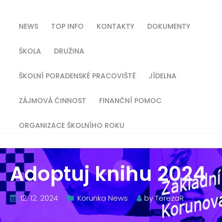
NEWS
TOP INFO
KONTAKTY
DOKUMENTY
ŠKOLA
DRUŽINA
ŠKOLNÍ PORADENSKÉ PRACOVIŠTĚ
JÍDELNA
ZÁJMOVÁ ČINNOST
FINANČNÍ POMOC
ORGANIZACE ŠKOLNÍHO ROKU
Adoptuj knihu 2024
12. 12. 2024
Korunka News
by
TerezaR